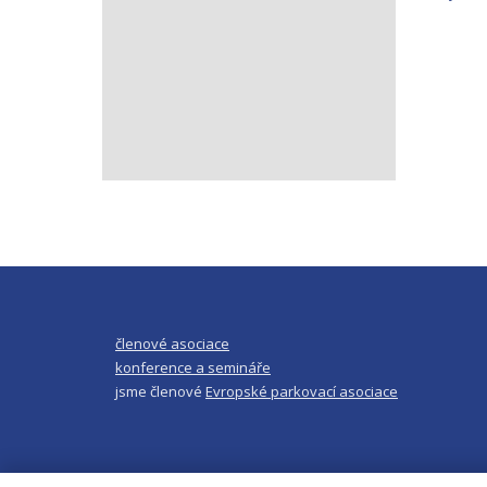
členové asociace
konference a semináře
jsme členové
Evropské parkovací asociace