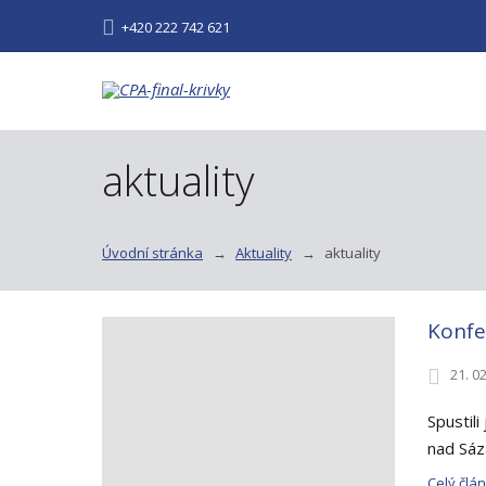
+420 222 742 621
aktuality
Úvodní stránka
Aktuality
aktuality
Konfe
21. 0
Spustil
nad Sáz
Celý člá