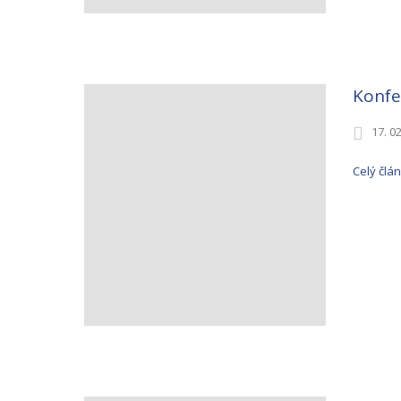
Konfe
17. 0
Celý člá