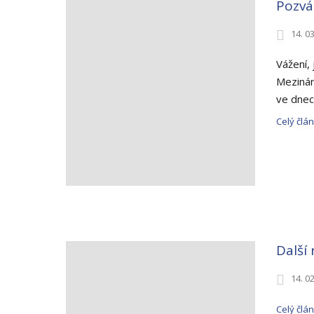
Pozvá
14. 0
Vážení,
Mezinár
ve dnech
Celý člá
Další 
14. 0
Celý člá