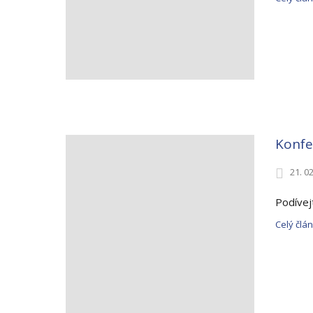
Konfe
21. 0
Podívej
Celý člá