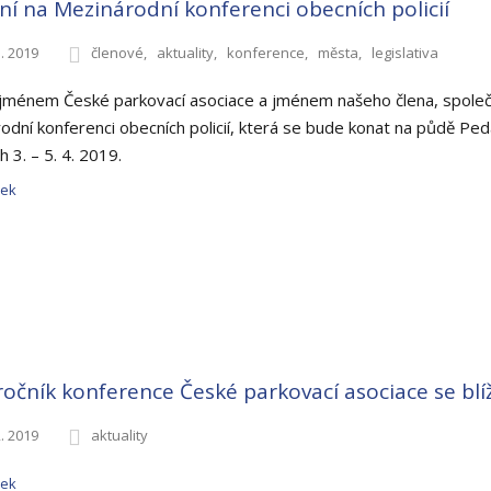
ní na Mezinárodní konferenci obecních policií
3. 2019
členové
aktuality
konference
města
legislativa
 jménem České parkovací asociace a jménem našeho člena, společn
odní konferenci obecních policií, která se bude konat na půdě Pe
 3. – 5. 4. 2019.
nek
ročník konference České parkovací asociace se blí
2. 2019
aktuality
nek