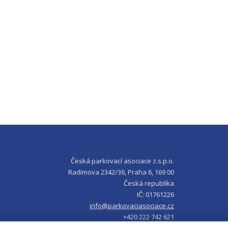
Česká parkovací asociace z.s.p.o.
Radimova 2342/36, Praha 6, 169 00
Česká republika
IČ: 01761226
info@parkovaciasociace.cz
+420 222 742 621