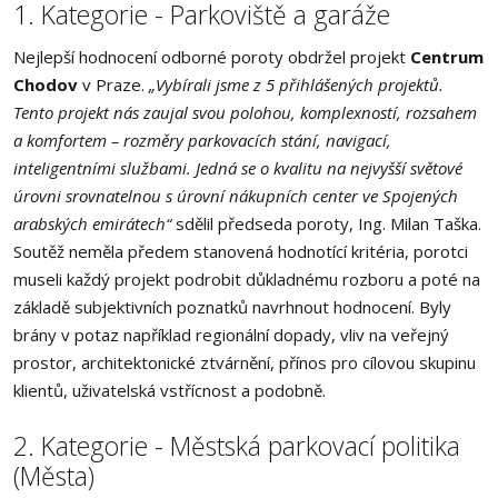
1. Kategorie - Parkoviště a garáže
Nejlepší hodnocení odborné poroty obdržel projekt
Centrum
Chodov
v Praze.
„Vybírali jsme z 5 přihlášených projektů.
Tento projekt nás zaujal svou polohou, komplexností, rozsahem
a komfortem – rozměry parkovacích stání, navigací,
inteligentními službami. Jedná se o kvalitu na nejvyšší světové
úrovni srovnatelnou s úrovní nákupních center ve Spojených
arabských emirátech“
sdělil předseda poroty, Ing. Milan Taška.
Soutěž neměla předem stanovená hodnotící kritéria, porotci
museli každý projekt podrobit důkladnému rozboru a poté na
základě subjektivních poznatků navrhnout hodnocení. Byly
brány v potaz například regionální dopady, vliv na veřejný
prostor, architektonické ztvárnění, přínos pro cílovou skupinu
klientů, uživatelská vstřícnost a podobně.
2. Kategorie - Městská parkovací politika
(Města)