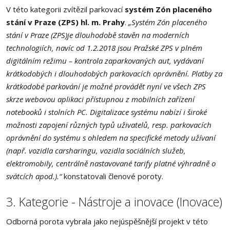
V této kategorii zvítězil parkovací
systém Zón placeného
stání v Praze (ZPS) hl. m. Prahy
.
„Systém Zón placeného
stání v Praze (ZPS)je dlouhodobě stavěn na moderních
technologiích, navíc od 1.2.2018 jsou Pražské ZPS v plném
digitálním režimu – kontrola zaparkovaných aut, vydávaní
krátkodobých i dlouhodobých parkovacích oprávnění. Platby za
krátkodobé parkování je možné provádět nyní ve všech ZPS
skrze webovou aplikaci přístupnou z mobilních zařízení
notebooků i stolních PC. Digitalizace systému nabízí i široké
možnosti zapojení různých typů uživatelů, resp. parkovacích
oprávnění do systému s ohledem na specifické metody užívaní
(např. vozidla carsharingu, vozidla sociálních služeb,
elektromobily, centrálně nastavované tarify platné výhradně o
svátcích apod.).“
konstatovali členové poroty.
3. Kategorie - Nástroje a inovace (Inovace)
Odborná porota vybrala jako nejúspěšnější projekt v této