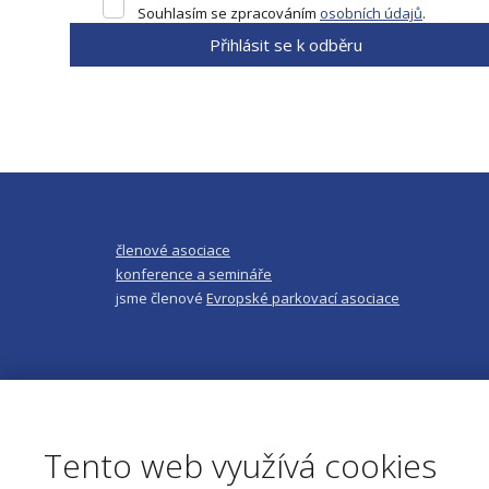
Souhlasím
Souhlasím se zpracováním
osobních údajů
.
se
Přihlásit se k odběru
zpracováním
osobních
Formulář
údajů
.
se
nepodařilo
odeslat.
členové asociace
konference a semináře
jsme členové
Evropské parkovací asociace
Tento web využívá cookies