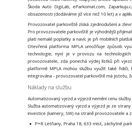
Škoda Auto DigiLab, eParkomat.com, Zaparkuju.cz
obsazenosti (dodáváme již více než 10 let) a v apli
Provozovatel parkoviště získá zjednodušení a zlevn
Pro provozovatele parkoviště je výhodnější přijíma
platí nemalé poplatky a navíc je při mobilních plat
Otevřená platforma MPLA umožňuje způsob využit
technologie, nyní je v provozu na technologiíc
provozovatele, zda ponechá výdej lístků při vje
platformě MPLA mohou službu využít také řidiči, k
integrována - provozovatel parkoviště má jistotu, ž
Náklady na službu
Automatizovaný vjezd a výjezd nemění cenu služby 
Služba automatizovaný vjezd a výjezd je ze stran
investice (kamery, SW) na straně provozovatele a z
P+R Letňany, Praha 18; 633 míst, záchytné pa