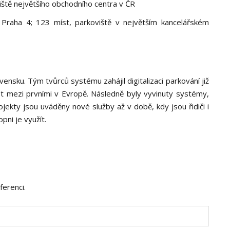
iště největšího obchodního centra v ČR
 Praha 4; 123 míst, parkoviště v největším kancelářském
vensku. Tým tvůrců systému zahájil digitalizaci parkování již
st mezi prvními v Evropě. Následně byly vyvinuty systémy,
ekty jsou uváděny nové služby až v době, kdy jsou řidiči i
pni je využít.
ferenci.