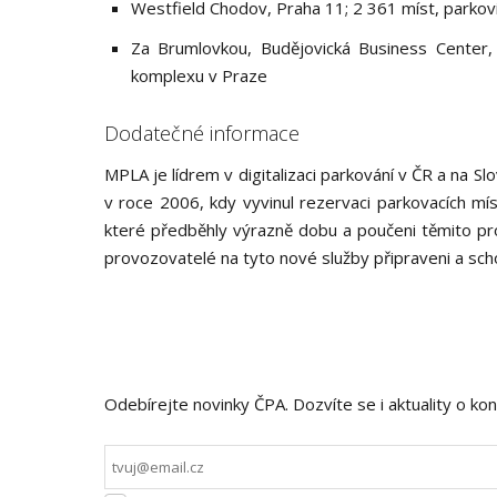
Westfield Chodov, Praha 11; 2 361 míst, parkov
Za Brumlovkou, Budějovická Business Center,
komplexu v Praze
Dodatečné informace
MPLA je lídrem v digitalizaci parkování v ČR a na Slo
v roce 2006, kdy vyvinul rezervaci parkovacích mí
které předběhly výrazně dobu a poučeni těmito proj
provozovatelé na tyto nové služby připraveni a scho
Odebírejte novinky ČPA. Dozvíte se i aktuality o kon