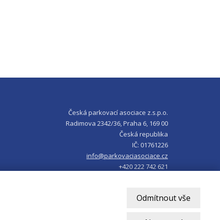
Česká parkovací asociace z.s.p.o.
Radimova 2342/36, Praha 6, 169 00
Česká republika
IČ: 01761226
info@parkovaciasociace.cz
+420 222 742 621
Odmítnout vše