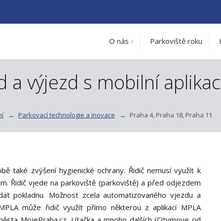
O nás
Parkoviště roku
 a výjezd s mobilní aplika
ní
Parkovací technologie a inovace
Praha 4, Praha 18, Praha 11
bě také zvýšení hygienické ochrany. Řidič nemusí využít k
. Řidič vjede na parkoviště (parkoviště) a před odjezdem
hledat pokladnu. Možnost zcela automatizovaného vjezdu a
 MPLA může řidič využít přímo některou z aplikací MPLA
města MojePraha.cz, Lítačka a mnoho dalších (Citymove od