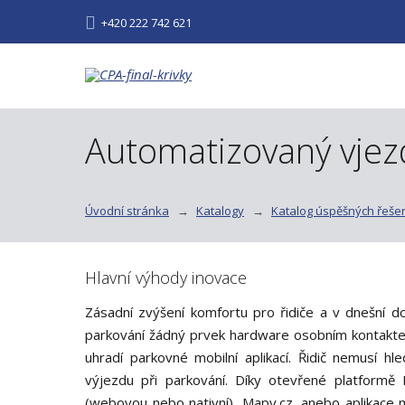
+420 222 742 621
Automatizovaný vjezd
Úvodní stránka
Katalogy
Katalog úspěšných řeše
Hlavní výhody inovace
Zásadní zvýšení komfortu pro řidiče a v dnešní do
parkování žádný prvek hardware osobním kontaktem
uhradí parkovné mobilní aplikací. Řidič nemusí 
výjezdu při parkování. Díky otevřené platformě
(webovou nebo nativní), Mapy.cz, anebo aplikace 