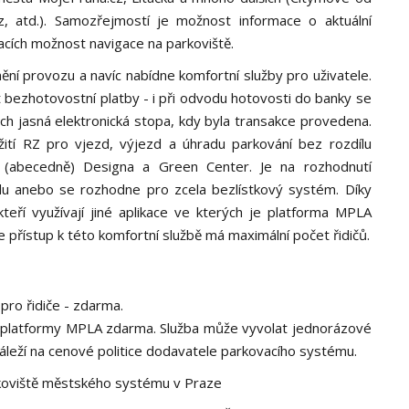
, atd.). Samozřejmostí je možnost informace o aktuální
kacích možnost navigace na parkoviště.
ění provozu a navíc nabídne komfortní služby pro uživatele.
t bezhotovostní platby - i při odvodu hotovosti do banky se
bách jasná elektronická stopa, kdy byla transakce provedena.
í RZ pro vjezd, výjezd a úhradu parkování bez rozdílu
h (abecedně) Designa a Green Center. Je na rozhodnutí
zdu anebo se rozhodne pro zcela bezlístkový systém. Díky
teří využívají jiné aplikace ve kterých je platforma MPLA
e přístup k této komfortní službě má maximální počet řidičů.
pro řidiče - zdarma.
y platformy MPLA zdarma. Služba může vyvolat jednorázové
áleží na cenové politice dodavatele parkovacího systému.
rkoviště městského systému v Praze