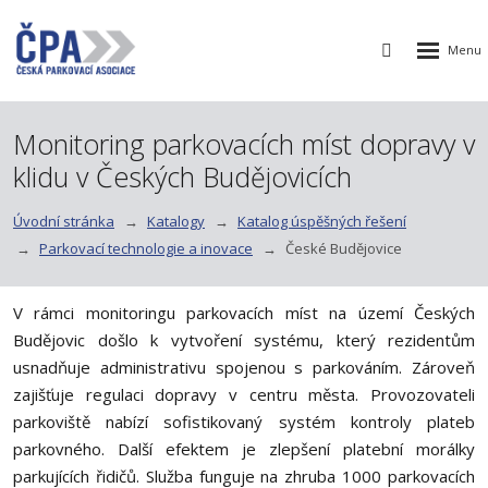
Rozbalen
Vyhledávání
menu
Monitoring parkovacích míst dopravy v
klidu v Českých Budějovicích
Úvodní stránka
Katalogy
Katalog úspěšných řešení
Parkovací technologie a inovace
České Budějovice
V rámci monitoringu parkovacích míst na území Českých
Budějovic došlo k vytvoření systému, který rezidentům
usnadňuje administrativu spojenou s parkováním. Zároveň
zajišťuje regulaci dopravy v centru města. Provozovateli
parkoviště nabízí sofistikovaný systém kontroly plateb
parkovného. Další efektem je zlepšení platební morálky
parkujících řidičů. Služba funguje na zhruba 1000 parkovacích