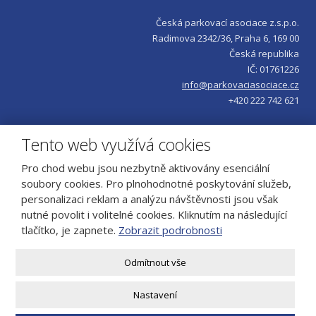
Česká parkovací asociace z.s.p.o.
Radimova 2342/36, Praha 6, 169 00
Česká republika
IČ: 01761226
info@parkovaciasociace.cz
+420 222 742 621
Tento web využívá cookies
Pro chod webu jsou nezbytně aktivovány esenciální
soubory cookies. Pro plnohodnotné poskytování služeb,
personalizaci reklam a analýzu návštěvnosti jsou však
nutné povolit i volitelné cookies. Kliknutím na následující
tlačítko, je zapnete.
Zobrazit podrobnosti
© 2026, ČESKÁ PARKOVACÍ ASOCIACE z.s.p.o., vytvořila eBRÁNA s.r.o.
Odmítnout vše
Mapa stránek
|
Podmínky použití
Nastavení
VYROBILA