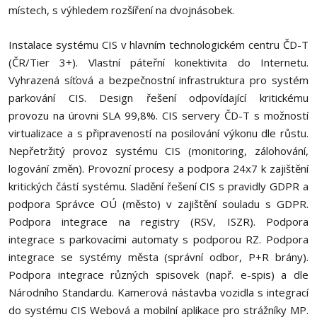
místech, s výhledem rozšíření na dvojnásobek.
Instalace systému CIS v hlavním technologickém centru ČD-T
(ČR/Tier 3+). Vlastní páteřní konektivita do Internetu.
Vyhrazená síťová a bezpečnostní infrastruktura pro systém
parkování CIS. Design řešení odpovídající kritickému
provozu na úrovni SLA 99,8%. CIS servery ČD-T s možností
virtualizace a s připraveností na posilování výkonu dle růstu.
Nepřetržitý provoz systému CIS (monitoring, zálohování,
logování změn). Provozní procesy a podpora 24x7 k zajištění
kritických částí systému. Sladění řešení CIS s pravidly GDPR a
podpora Správce OÚ (město) v zajištění souladu s GDPR.
Podpora integrace na registry (RSV, ISZR). Podpora
integrace s parkovacími automaty s podporou RZ. Podpora
integrace se systémy města (správní odbor, P+R brány).
Podpora integrace různých spisovek (např. e-spis) a dle
Národního Standardu. Kamerová nástavba vozidla s integrací
do systému CIS Webová a mobilní aplikace pro strážníky MP.