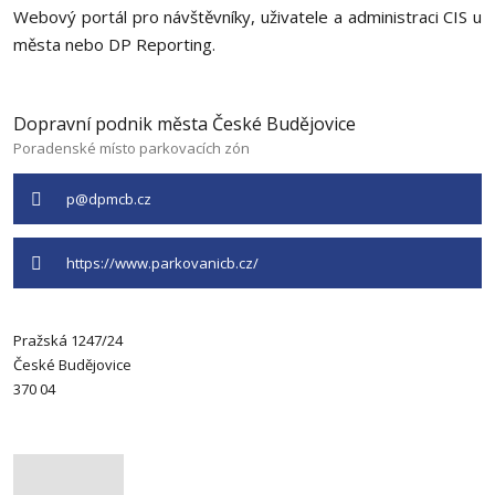
Webový portál pro návštěvníky, uživatele a administraci CIS u
města nebo DP Reporting.
Dopravní podnik města České Budějovice
Poradenské místo parkovacích zón
p@dpmcb.cz
https://www.parkovanicb.cz/
Pražská
1247/24
České Budějovice
370 04