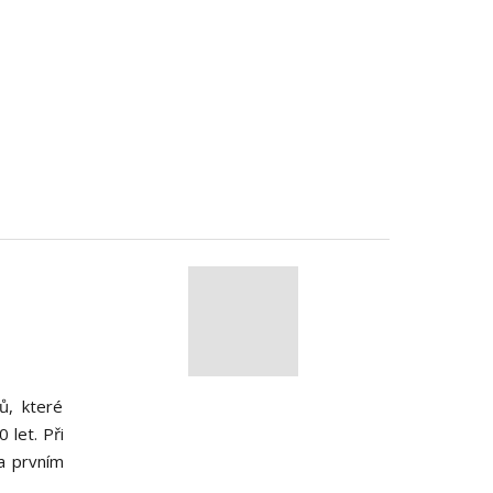
ů, které
 let. Při
na prvním