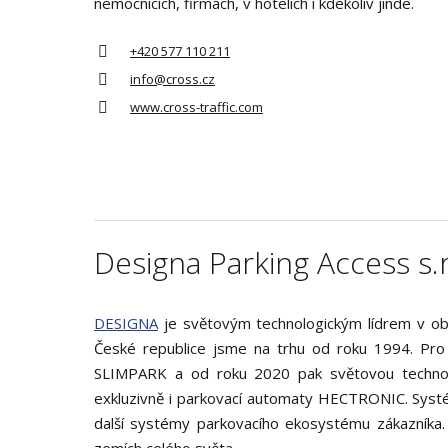
nemocnicích, firmách, v hotelích i kdekoliv jinde.
+420 577 110 211
info@cross.cz
www.cross-traffic.com
Designa Parking Access s.r
DESIGNA
je světovým technologickým lídrem v obl
České republice jsme na trhu od roku 1994. Pro
SLIMPARK a od roku 2020 pak světovou technolo
exkluzivně i parkovací automaty HECTRONIC. Systé
další systémy parkovacího ekosystému zákazníka
zemích celého světa.