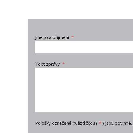
Jméno a příjmení
*
Text zprávy
*
Položky označené hvězdičkou (
*
) jsou povinné.