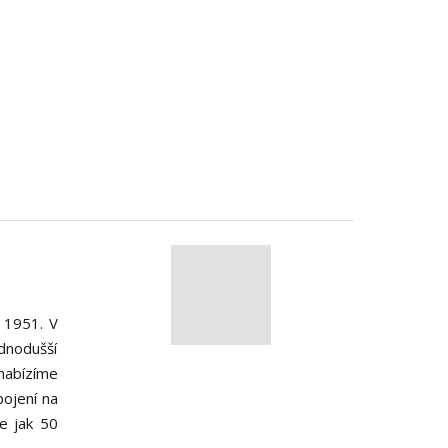
 1951. V
dnodušší
nabízíme
ojení na
e jak 50