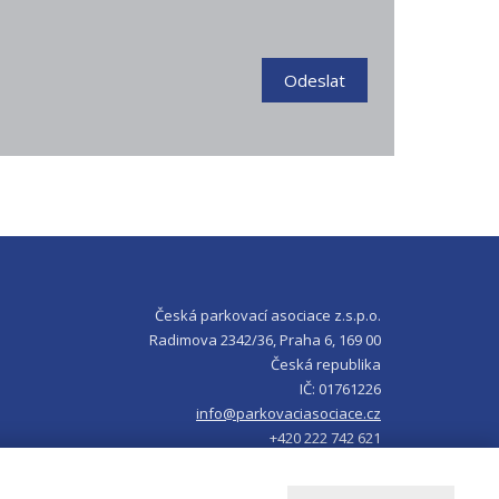
Odeslat
Česká parkovací asociace z.s.p.o.
Radimova 2342/36, Praha 6, 169 00
Česká republika
IČ: 01761226
info@parkovaciasociace.cz
+420 222 742 621