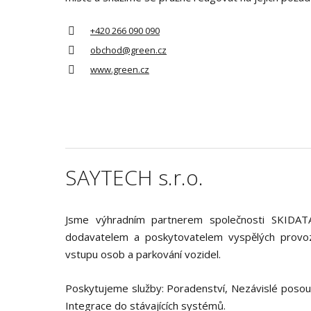
+420 266 090 090
obchod@green.cz
www.green.cz
SAYTECH s.r.o.
Jsme výhradním partnerem společnosti SKIDATA
dodavatelem a poskytovatelem vyspělých provo
vstupu osob a parkování vozidel.
Poskytujeme služby: Poradenství, Nezávislé poso
Integrace do stávajících systémů.