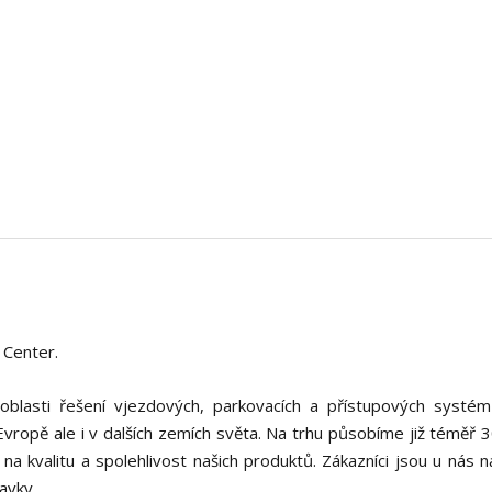
 Center.
oblasti řešení vjezdových, parkovacích a přístupových systém
ropě ale i v dalších zemích světa. Na trhu působíme již téměř 30
a kvalitu a spolehlivost našich produktů. Zákazníci jsou u nás 
avky.