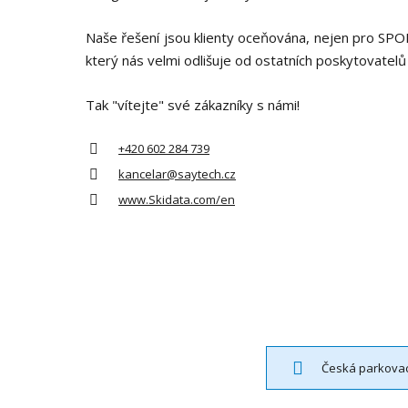
Naše řešení jsou klienty oceňována, nejen pro
který nás velmi odlišuje od ostatních poskytovatelů 
Tak "vítejte" své zákazníky s námi!
+420 602 284 739
kancelar@saytech.cz
www.Skidata.com/en
Česká parkovac