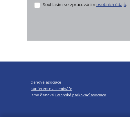
Souhlasím se zpracováním
osobních údajů
.
Souhlasím
se
zpracováním
osobních
údajů
.
Formulář
se
nepodařilo
odeslat.
členové asociace
konference a semináře
jsme členové
Evropské parkovací asociace