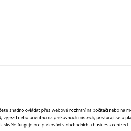
ete snadno ovládat přes webové rozhraní na počítači nebo na mo
d, výjezd nebo orientaci na parkovacích místech, postarají se o pl
rk skvěle funguje pro parkování v obchodních a business centrech,