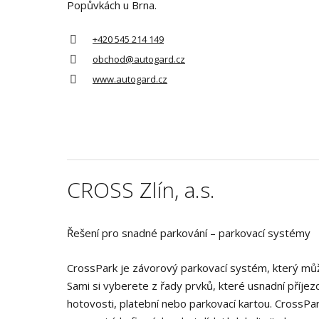
Popůvkách u Brna.
+420 545 214 149
obchod@autogard.cz
www.autogard.cz
CROSS Zlín, a.s.
Řešení pro snadné parkování – parkovací systémy
CrossPark je závorový parkovací systém, který můž
Sami si vyberete z řady prvků, které usnadní příjez
hotovosti, platební nebo parkovací kartou. CrossPa