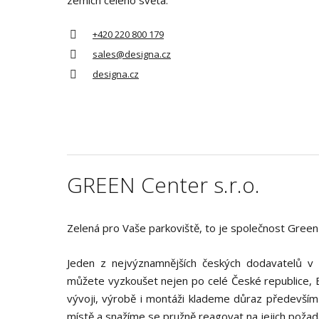
+420 220 800 179
sales@designa.cz
designa.cz
GREEN Center s.r.o.
Zelená pro Vaše parkoviště, to je společnost Green
Jeden z nejvýznamnějších českých dodavatelů v 
můžete vyzkoušet nejen po celé České republice, Ev
vývoji, výrobě i montáži klademe důraz především n
místě a snažíme se pružně reagovat na jejich požad