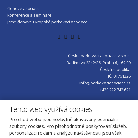
odeslat.
členové asociace
konference a semináře
jsme členové
Evropské parkovací asociace
Česká parkovací asociace z.s.p.o.
Radimova 2342/36, Praha 6, 169 00
Česká republika
IČ: 01761226
info@parkovaciasociace.cz
+420 222 742 621
Tento web využívá cookies
Pro chod webu jsou nezbytně aktivovány esenciální
soubory cookies. Pro plnohodnotné poskytování služeb,
personalizaci reklam a analýzu návštěvnosti jsou však