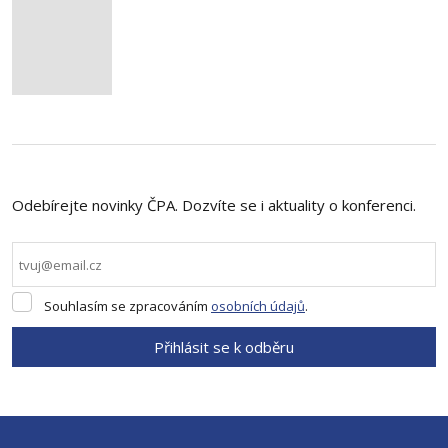
Odebírejte novinky ČPA. Dozvíte se i aktuality o konferenci.
Souhlasím
Souhlasím se zpracováním
osobních údajů
.
se
zpracováním
Přihlásit se k odběru
osobních
údajů
.
Formulář
se
nepodařilo