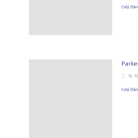
Celý člá
Parke
15. 1
Celý člá