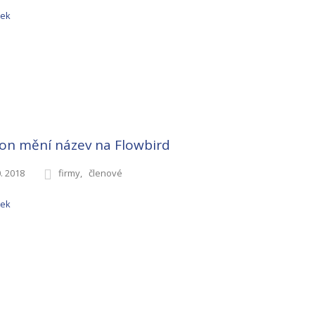
nek
on mění název na Flowbird
0. 2018
firmy
členové
nek