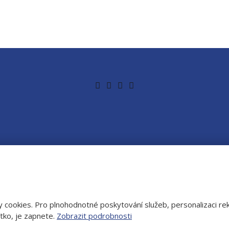
 cookies. Pro plnohodnotné poskytování služeb, personalizaci rek
.s.p.o., vytvořila eBRÁNA s.r.o.
čítko, je zapnete.
Zobrazit podrobnosti