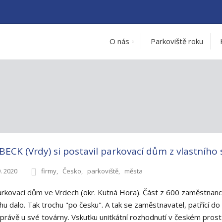
O nás
Parkoviště roku
ECK (Vrdy) si postavil parkovací dům z vlastního
9. 2020
firmy
Česko
parkoviště
města
rkovací dům ve Vrdech (okr. Kutná Hora). Část z 600 zaměstnanc
chu dalo. Tak trochu "po česku". A tak se zaměstnavatel, patřící d
 právě u své továrny. Vskutku unitkátní rozhodnutí v českém prost