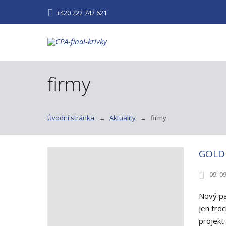
+420 222 742 621
firmy
Úvodní stránka
Aktuality
firmy
GOLDB
09. 0
Nový pa
jen tro
projekt