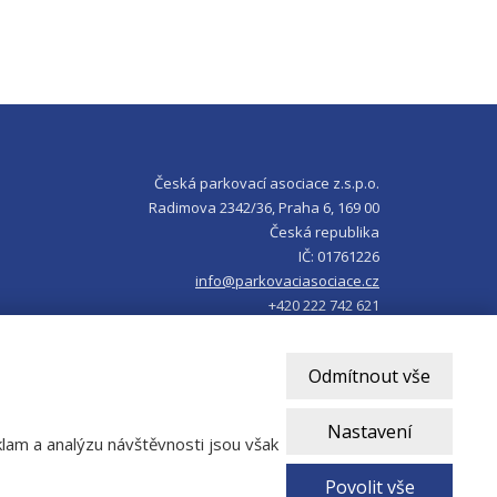
Česká parkovací asociace z.s.p.o.
Radimova 2342/36, Praha 6, 169 00
Česká republika
IČ: 01761226
info@parkovaciasociace.cz
+420 222 742 621
Odmítnout vše
Nastavení
lam a analýzu návštěvnosti jsou však
VYROBILA
Povolit vše