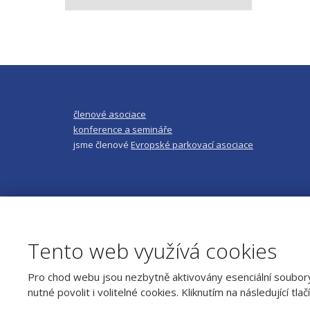
členové asociace
konference a semináře
jsme členové
Evropské parkovací asociace
Tento web využívá cookies
Pro chod webu jsou nezbytně aktivovány esenciální soubory
© 2026, ČESKÁ PARKOVACÍ ASOCIACE z
nutné povolit i volitelné cookies. Kliknutím na následující tla
Mapa stránek
|
Podmínky použití